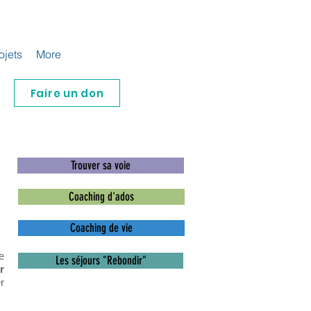
ojets
More
Faire un don
Trouver sa voie
Coaching d'ados
Coaching de vie
e
Les séjours "Rebondir"
r
r