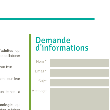
Demande
d'informations
'adultes
qui
et collaborer
Nom *
sur leur
Email *
ent sur leur
Sujet
Message
un échec, à
cologie
, qui
des métiers