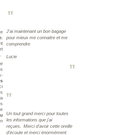
"
J'ai maintenant un bon bagage
re
e
.
pour mieux me connaitre et me
nt
comprendre
rt
.
Lucie
de
"
us
s-
es
ci
es
"
la
es
ie
Un tout grand merci pour toutes
u
les informations que j'ai
n
reçues. Merci d'avoir cette oreille
d'écoute et merci énormément