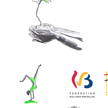
com
2
elles