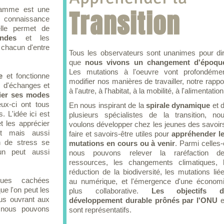
gramme est une
Transition
e connaissance
elle permet de
ondes
et les
 chacun d'entre
Tous les observateurs sont unanimes pour di
que
nous vivons un changement d'époqu
Les mutations à l'oeuvre vont profondéme
e
et fonctionne
modifier nos manières de travailler, notre rappo
s, d'échanges et
à l'autre, à l'habitat, à la mobilité, à l'alimentation
fier ses modes
x-ci ont tous
En nous inspirant de la
spirale dynamique
et 
. L'idée ici est
plusieurs spécialistes de la transition, no
t les apprécier
voulons développer chez les jeunes des savoir
nt mais aussi
faire et savoirs-être utiles pour
appréhender l
n de stress se
mutations en cours ou à venir
. Parmi celles-
n peut aussi
nous pouvons relever la raréfaction d
ressources, les changements climatiques, 
réduction de la biodiversité, les mutations lié
ques cachées
au numérique, et l'émergence d'une économ
e l'on peut les
plus collaborative.
Les objectifs d
ous ouvrant aux
développement durable prônés par l'ONU
e
e nous pouvons
sont représentatifs.