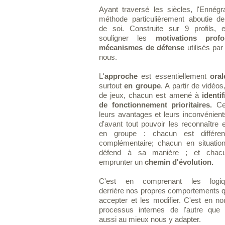
Ayant traversé les siècles, l'Enné
méthode particulièrement aboutie d
de soi. Construite sur 9 profils, 
souligner les
motivations prof
mécanismes de défense
utilisés par
nous.
L'
approche
est essentiellement
oral
surtout
en groupe
. A partir de vidéo
de jeux, chacun est amené à
identi
de fonctionnement prioritaires.
Ceu
leurs avantages et leurs inconvénients
d'avant tout pouvoir les reconnaître e
en groupe : chacun est différe
complémentaire; chacun en situatio
défend à sa manière ; et chacu
emprunter un
chemin d'évolution.
C'est en comprenant les logi
derrière nos propres comportements qu
accepter et les modifier. C'est en n
processus internes de l'autre qu
aussi au mieux nous y adapter.