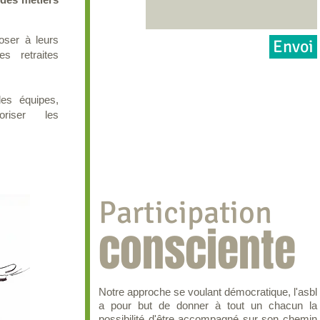
oser à leurs
Envoi
es retraites
es équipes,
oriser les
Participation
consciente
Notre approche se voulant démocratique, l'asbl
a pour but de donner à tout un chacun la
possibilité d'être accompagné sur son chemin