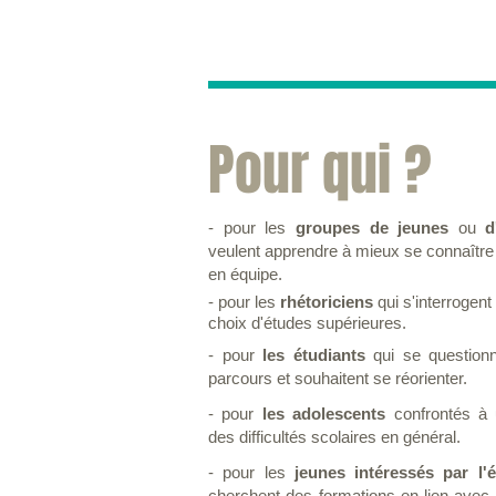
Pour qui ?
- pour les
groupes de jeunes
ou
d
veulent apprendre à
mieux se connaître 
en équipe.
- pour les
rhétoriciens
qui s'interrogent 
choix d'études supérieures.
- pour
les étudiants
qui se questionn
parcours et souhaitent se réorienter.
- pour
les adolescents
confrontés à 
des difficultés scolaires en général.
- pour les
jeunes intéressés par l'é
cherchent des formations en lien avec