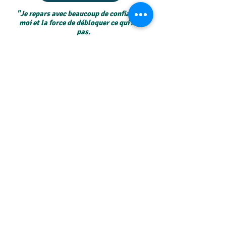
"Je repars avec beaucoup de confiance en
moi et la force de débloquer ce qui ne va
pas.
Si tu te sens perdu dans ta vie ou que tu es
en recherche de toi-même, fonce !
"
Michaël