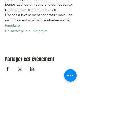
jeunes adultes en recherche de nouveaux 
repères pour  construire leur vie.
L'accès à lévénement est gratuit mais une 
inscription est vivement souhaitée via ce 
fomulaire 
En savoir plus sur le projet
Partager cet événement
Contact :
Mail :
grainesdesoi.orientation@gmail.com
Tél :
0495746519
(Nicolas Gazon)
0477443682
(Audrey Lonhienne)
Compte de l'asbl: BE64
75120767 8252